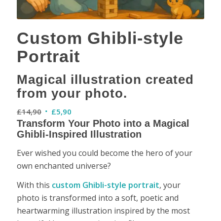
Custom Ghibli-style
Portrait
Magical illustration created
from your photo.
Original
Current
£
14,90
£
5,90
price
price
Transform Your Photo into a Magical
Ghibli-Inspired Illustration
was:
is:
£14,90.
£5,90.
Ever wished you could become the hero of your
own enchanted universe?
With this
custom Ghibli-style portrait
, your
photo is transformed into a soft, poetic and
heartwarming illustration inspired by the most